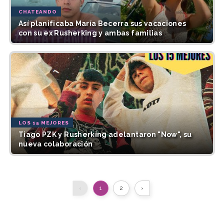
CHATEANDO
Así planificaba María Becerra sus vacaciones
con su ex Rusherking y ambas familias
LOS 15 MEJORES
Tiago PZK y Rusherking adelantaron "Now", su
nueva colaboración
‹
1
2
›