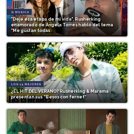
Q MUSICA
"Dejé esa etapa de mi vida", Rusherking
enamorado de Ángela Torres habló del tema
"Me gustan todas
LOS 15 MEJORES
¿EL HIT DEL VERANO? Rusherking & Marama
presentan sus “Besos con fernet”