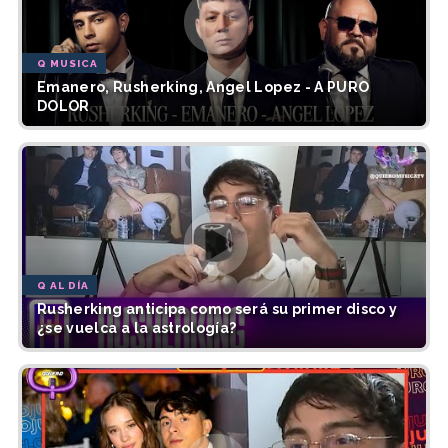
Q MUSICA
Emanero, Rusherking, Angel Lopez - A PURO
DOLOR
Q AL DÍA
Rusherking anticipa como será su primer disco y
¿se vuelca a la astrología?