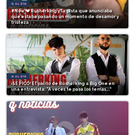
Q AL DÍA
#Now 💔 Rusherking y la pista que anunciaba
que estaba pasando un momento de desamor y
tristeza
Q AL DÍA
¡SE PICÓ! El palito de Rusherking a Big One en
una entrevista: "A veces te pasa los temas..."