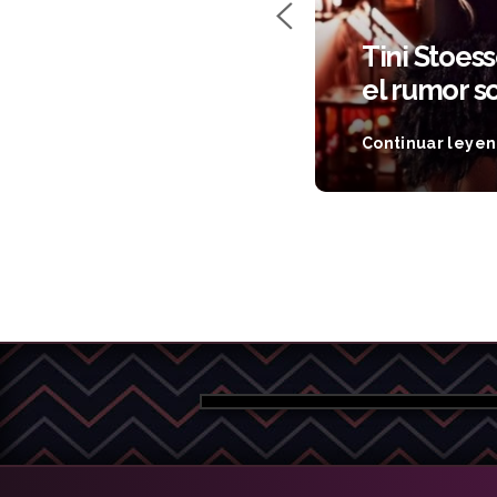
Turizo presentaron el
Tini Stoess
dita Foto"
el rumor s
Continuar leye