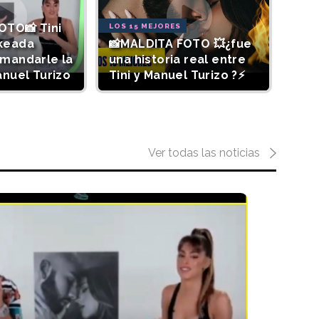
OTO📸 Tini
LOS 15 MEJORES
keada
📸MALDITA FOTO 💥¿fue
mandarle la
una historia real entre
anuel Turizo
Tini y Manuel Turizo ?⚡
Ver todas las noticias