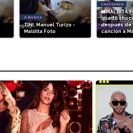
CHATEANDO
📸MALDITA F
quedó shoc
Q MUSICA
TINI, Manuel Turizo -
después de 
Maldita Foto
canción a M