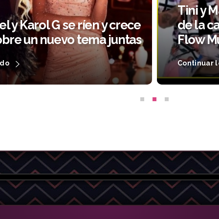
Tini y 
el y Karol G se ríen y crece
de la c
obre un nuevo tema juntas
Flow Mu
ndo
Continuar 